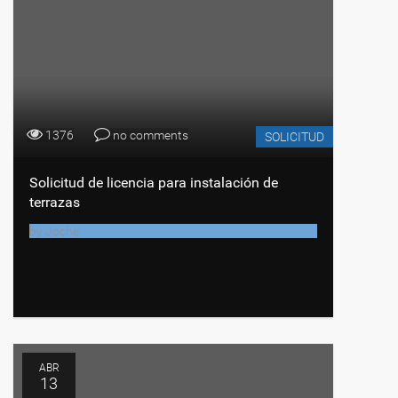
1376
no comments
SOLICITUD
Solicitud de licencia para instalación de
terrazas
by
Joche
ABR
13