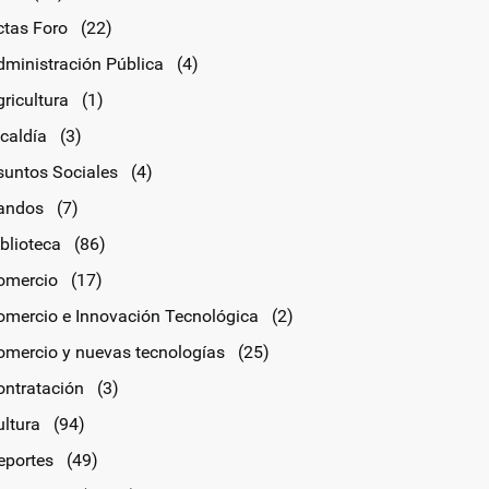
ctas Foro
(22)
dministración Pública
(4)
ricultura
(1)
lcaldía
(3)
suntos Sociales
(4)
andos
(7)
blioteca
(86)
omercio
(17)
omercio e Innovación Tecnológica
(2)
omercio y nuevas tecnologías
(25)
ontratación
(3)
ultura
(94)
eportes
(49)