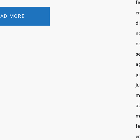
f
e
OAD MORE
d
n
o
s
a
ju
j
m
a
m
f
e