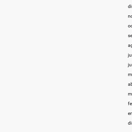
d
n
o
s
a
ju
j
m
a
m
f
e
d