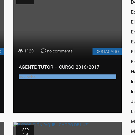
D
E
E
E
E
1120
no comments
F
O
DESTACADO
F
AGENTE TUTOR – CURSO 2016/2017
H
by
Joche
In
I
J
Li
M
SEP
M