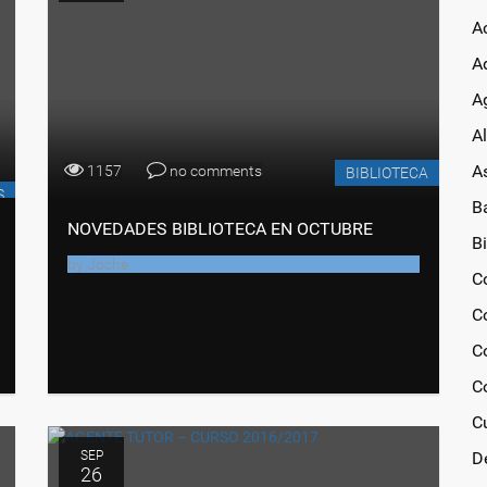
A
A
Ag
A
A
1157
no comments
BIBLIOTECA
S
B
NOVEDADES BIBLIOTECA EN OCTUBRE
Bi
by
Joche
C
C
C
C
C
SEP
D
26