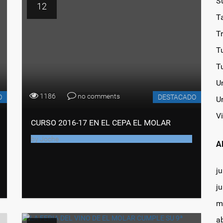
S
12
T
T
T
T
U
1186
no comments
O
DESTACADO
U
Vi
CURSO 2016-17 EN EL CEPA EL MOLAR
by
Joche
A
ju
j
m
a