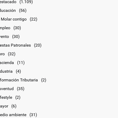
estacado
(1.109)
ducación
(56)
l Molar contigo
(22)
mpleo
(30)
vento
(30)
iestas Patronales
(20)
oro
(32)
acienda
(11)
dustria
(4)
nformación Tributaria
(2)
uventud
(35)
festyle
(2)
ayor
(6)
edio ambiente
(31)