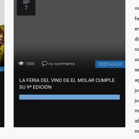
SEP
7
m
f
e
d
n
o
1966
no comments
DESTACADO
s
O
a
LA FERIA DEL VINO DE EL MOLAR CUMPLE
SU 9ª EDICIÓN
ju
by
Joche
j
m
a
m