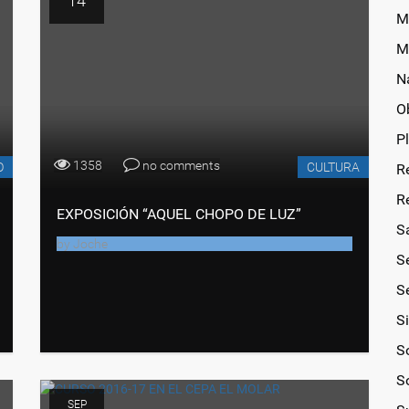
14
M
M
N
O
P
1358
no comments
O
CULTURA
R
R
EXPOSICIÓN “AQUEL CHOPO DE LUZ”
S
by
Joche
S
Se
S
So
S
SEP