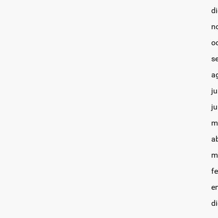
d
n
o
s
a
ju
j
m
a
m
f
e
d