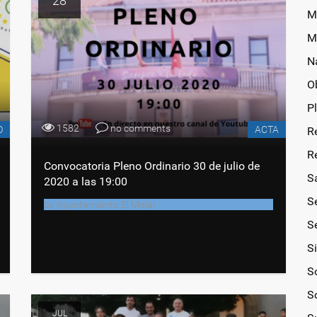
28
M
M
N
O
P
1582
no comments
O
ACTA
R
R
Convocatoria Pleno Ordinario 30 de julio de
S
2020 a las 19:00
S
by
Ayuntamiento El Molar
Se
S
So
S
JUL