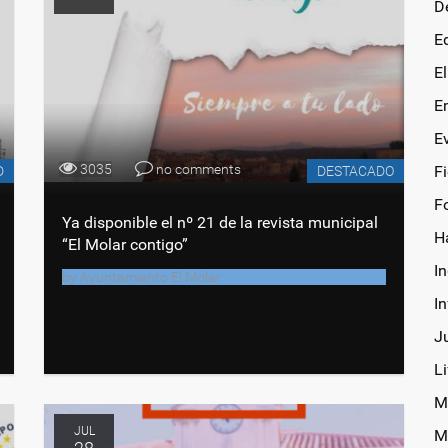
D
E
E
E
E
3035
no comments
F
D
DESTACADO
F
Ya disponible el nº 21 de la revista municipal
H
“El Molar contigo”
In
by
Ayuntamiento El Molar
I
J
Li
M
JUL
M