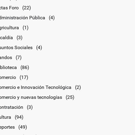
ctas Foro
(22)
dministración Pública
(4)
ricultura
(1)
lcaldía
(3)
suntos Sociales
(4)
andos
(7)
blioteca
(86)
omercio
(17)
omercio e Innovación Tecnológica
(2)
omercio y nuevas tecnologías
(25)
ontratación
(3)
ultura
(94)
eportes
(49)