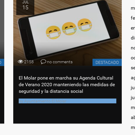
JUL
15
m
f
e
d
n
o
2158
no comments
O
DESTACADO
s
a
El Molar pone en marcha su Agenda Cultural
de Verano 2020 manteniendo las medidas de
ju
seguridad y la distancia social
j
by
Ayuntamiento El Molar
m
a
m