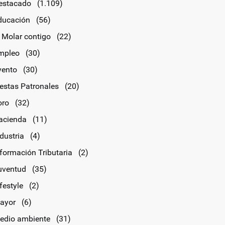
estacado
(1.109)
ducación
(56)
l Molar contigo
(22)
mpleo
(30)
vento
(30)
iestas Patronales
(20)
oro
(32)
acienda
(11)
dustria
(4)
nformación Tributaria
(2)
uventud
(35)
festyle
(2)
ayor
(6)
edio ambiente
(31)