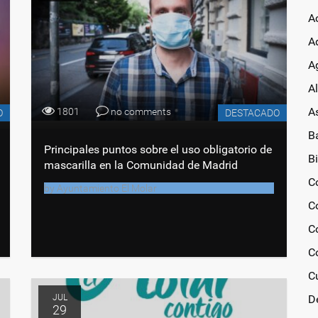
A
A
Ag
A
A
1801
no comments
O
DESTACADO
B
Principales puntos sobre el uso obligatorio de
Bi
mascarilla en la Comunidad de Madrid
C
by
Ayuntamiento El Molar
C
C
C
C
JUL
D
29