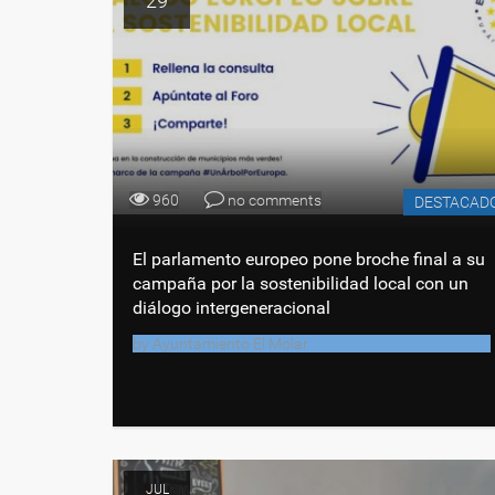
29
960
no comments
DESTACAD
El parlamento europeo pone broche final a su
campaña por la sostenibilidad local con un
diálogo intergeneracional
by
Ayuntamiento El Molar
JUL