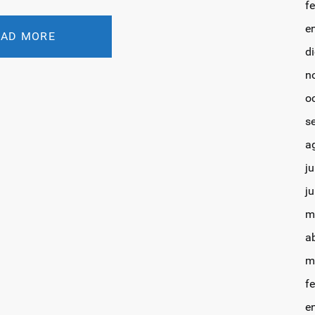
f
e
OAD MORE
d
n
o
s
a
ju
j
m
a
m
f
e