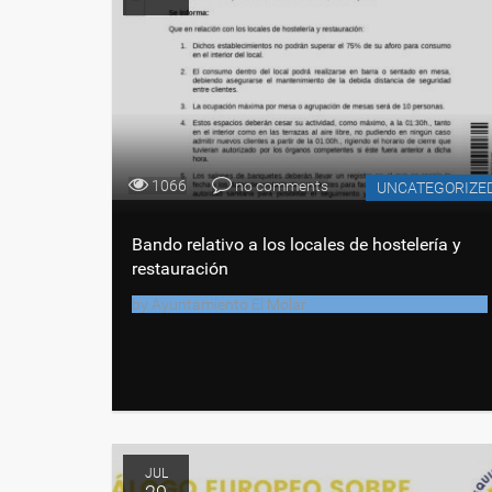
1066
no comments
UNCATEGORIZE
Bando relativo a los locales de hostelería y
restauración
by
Ayuntamiento El Molar
JUL