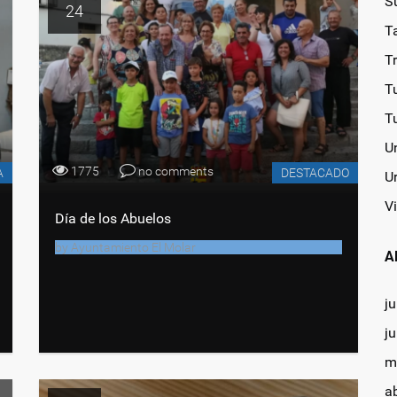
S
24
T
T
T
T
U
1775
no comments
A
DESTACADO
U
Vi
Día de los Abuelos
by
Ayuntamiento El Molar
A
ju
j
m
a