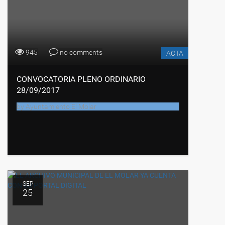
945
no comments
ACTA
CONVOCATORIA PLENO ORDINARIO
28/09/2017
by
Ayuntamiento El Molar
SEP
25