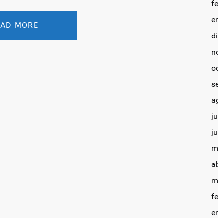
f
e
OAD MORE
d
n
o
s
a
ju
j
m
a
m
f
e