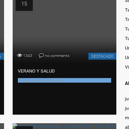
S
15
T
T
T
T
U
1343
no comments
A
DESTACADO
U
Vi
VERANO Y SALUD
by
Ayuntamiento El Molar
A
ju
j
m
a