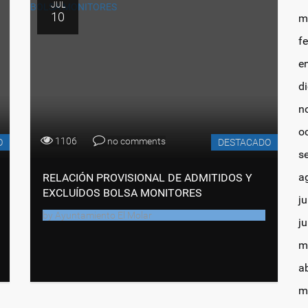
JUL
10
m
f
e
d
n
o
1106
no comments
O
DESTACADO
s
a
RELACIÓN PROVISIONAL DE ADMITIDOS Y
EXCLUÍDOS BOLSA MONITORES
ju
by
Ayuntamiento El Molar
j
m
a
m