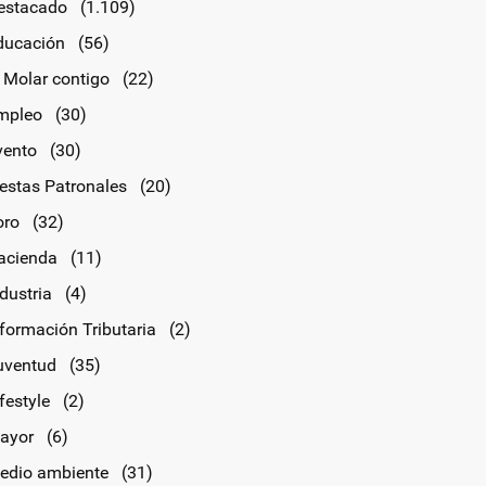
estacado
(1.109)
ducación
(56)
l Molar contigo
(22)
mpleo
(30)
vento
(30)
iestas Patronales
(20)
oro
(32)
acienda
(11)
dustria
(4)
nformación Tributaria
(2)
uventud
(35)
festyle
(2)
ayor
(6)
edio ambiente
(31)