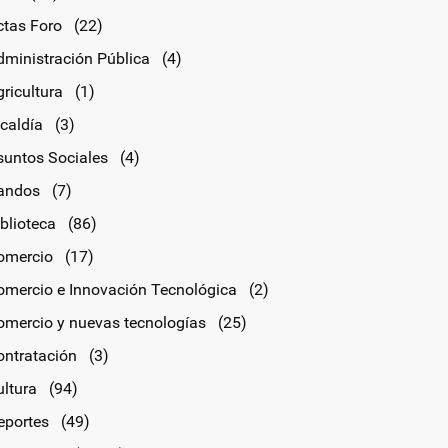
ctas Foro
(22)
dministración Pública
(4)
ricultura
(1)
lcaldía
(3)
suntos Sociales
(4)
andos
(7)
blioteca
(86)
omercio
(17)
omercio e Innovación Tecnológica
(2)
omercio y nuevas tecnologías
(25)
ontratación
(3)
ultura
(94)
eportes
(49)