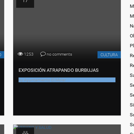
17
M
M
N
O
P
1253
no comments
O
CULTURA
R
R
EXPOSICIÓN ATRAPANDO BURBUJAS
S
by
Ayuntamiento El Molar
S
Se
S
So
S
JUL