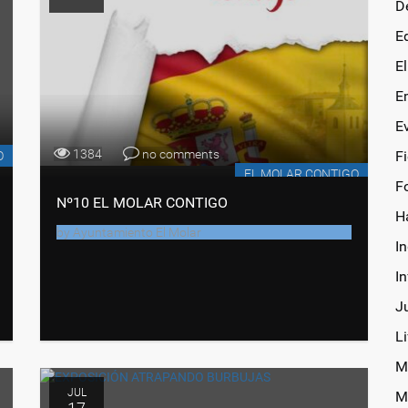
D
E
E
E
E
1384
no comments
F
O
EL MOLAR CONTIGO
F
Nº10 EL MOLAR CONTIGO
H
by
Ayuntamiento El Molar
In
I
J
Li
M
JUL
M