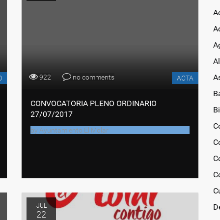
A
A
Ag
A
A
922
no comments
O
ACTA
B
CONVOCATORIA PLENO ORDINARIO
Bi
27/07/2017
C
by
Ayuntamiento El Molar
C
C
C
C
JUL
D
22