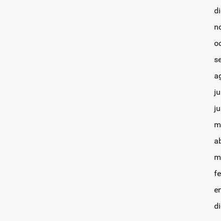
d
n
o
s
a
ju
j
m
a
m
f
e
d