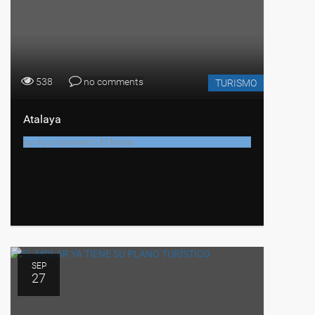
538
no comments
TURISMO
Atalaya
by
Ayuntamiento El Molar
SEP
27