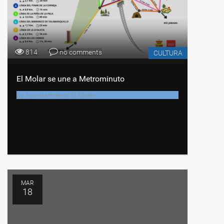
814
no comments
CULTURA
El Molar se une a Metrominuto
by
Ayuntamiento El Molar
MAR
18