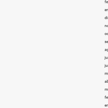
f
e
d
n
o
s
a
ju
j
m
a
m
f
e