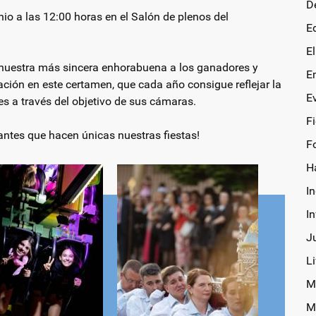
D
nio a las 12:00 horas en el Salón de plenos del
E
E
nuestra más sincera enhorabuena a los ganadores y
E
ción en este certamen, que cada año consigue reflejar la
E
les a través del objetivo de sus cámaras.
F
antes que hacen únicas nuestras fiestas!
F
H
In
I
J
Li
M
M