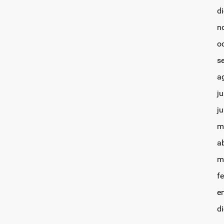
d
n
o
s
a
ju
j
m
a
m
f
e
d