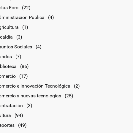
ctas Foro
(22)
dministración Pública
(4)
ricultura
(1)
lcaldía
(3)
suntos Sociales
(4)
andos
(7)
blioteca
(86)
omercio
(17)
omercio e Innovación Tecnológica
(2)
omercio y nuevas tecnologías
(25)
ontratación
(3)
ultura
(94)
eportes
(49)