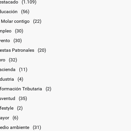
estacado
(1.109)
ducación
(56)
l Molar contigo
(22)
mpleo
(30)
vento
(30)
iestas Patronales
(20)
oro
(32)
acienda
(11)
dustria
(4)
nformación Tributaria
(2)
uventud
(35)
festyle
(2)
ayor
(6)
edio ambiente
(31)