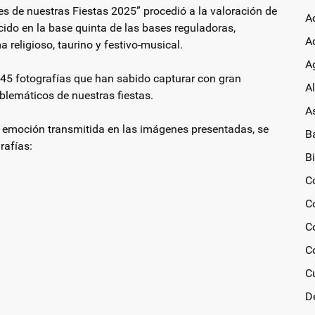
tes de nuestras Fiestas 2025” procedió a la valoración de
A
cido en la base quinta de las bases reguladoras,
A
 religioso, taurino y festivo-musical.
Ag
 45 fotografías que han sabido capturar con gran
A
lemáticos de nuestras fiestas.
A
d y emoción transmitida en las imágenes presentadas, se
B
rafías:
Bi
C
C
C
C
C
D