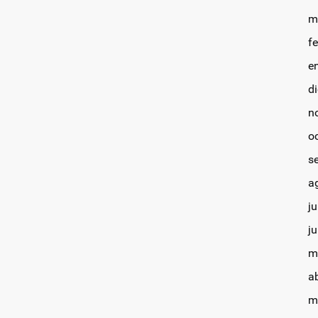
m
f
e
d
n
o
s
a
ju
j
m
a
m