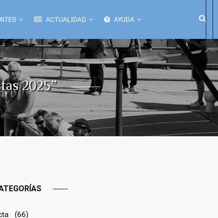
ITES
ACTUALIDAD
AYUDA
stas 2025”
ATEGORÍAS
cta
(66)