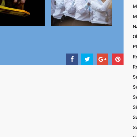
M
M
N
O
P
R
R
S
S
Se
S
So
S