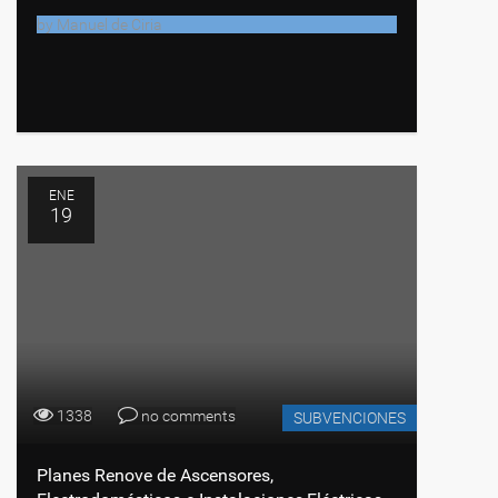
by
Manuel de Ciria
ENE
19
1338
no comments
SUBVENCIONES
Planes Renove de Ascensores,