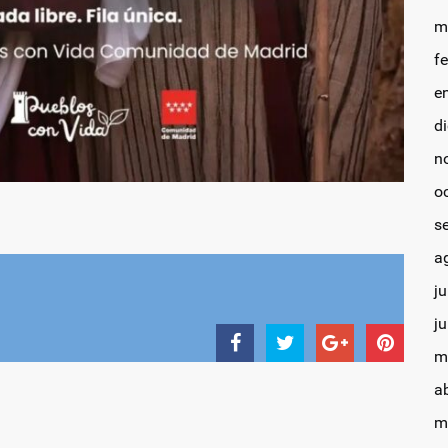
m
f
e
d
n
o
s
a
ju
j
m
a
m