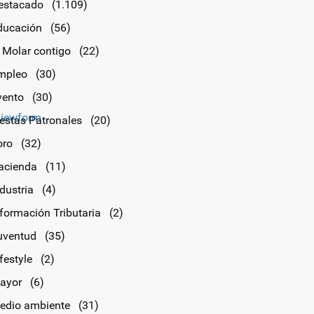
estacado
(1.109)
ducación
(56)
l Molar contigo
(22)
mpleo
(30)
vento
(30)
iewform
iestas Patronales
(20)
oro
(32)
acienda
(11)
dustria
(4)
nformación Tributaria
(2)
uventud
(35)
festyle
(2)
ayor
(6)
edio ambiente
(31)