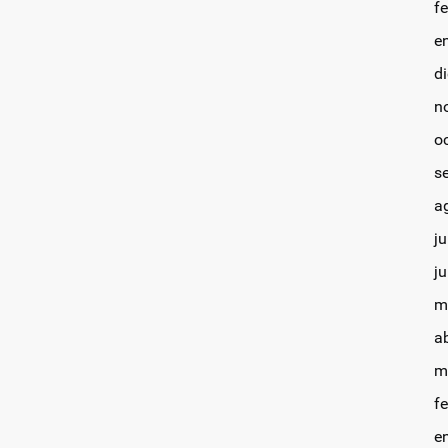
f
e
d
n
o
s
a
ju
j
m
a
m
f
e