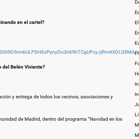
D
E
inando en el cartel?
E
E
E
LSfZSSt9D5rm6ULPSHSzPynyDo3n69hTCgUPcyJjRm4XDLQ9MA/v
F
F
 del Belén Viviente?
H
In
I
ción y entrega de todos los vecinos, asociaciones y
J
Li
omunidad de Madrid, dentro del programa “Navidad en los
M
M