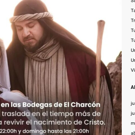
S
T
T
T
T
U
U
Vi
A
ju
j
m
a