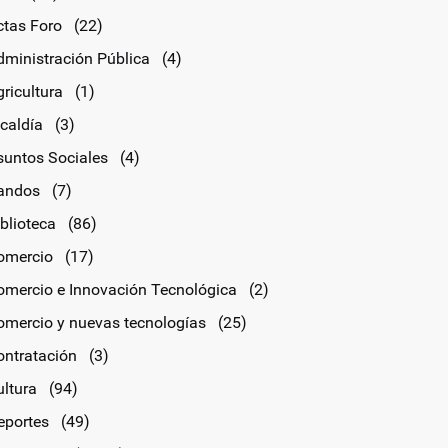
ctas Foro
(22)
dministración Pública
(4)
ricultura
(1)
lcaldía
(3)
suntos Sociales
(4)
andos
(7)
blioteca
(86)
omercio
(17)
omercio e Innovación Tecnológica
(2)
omercio y nuevas tecnologías
(25)
ontratación
(3)
ultura
(94)
eportes
(49)