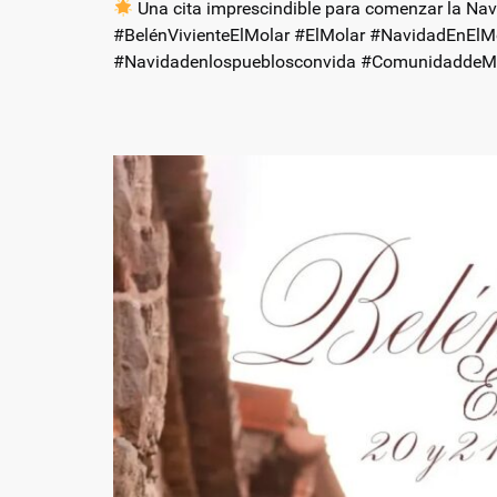
Una cita imprescindible para comenzar la Nav
#BelénVivienteElMolar #ElMolar #NavidadEnE
#Navidadenlospueblosconvida #ComunidaddeM