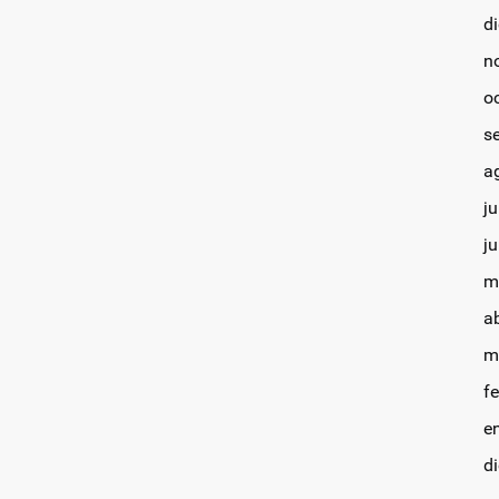
d
n
o
s
a
ju
j
m
a
m
f
e
d