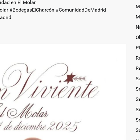
idad en El Molar.
M
lMolar #BodegasElCharcón #ComunidadDeMadrid
M
adrid
N
O
P
R
R
S
S
Se
S
So
S