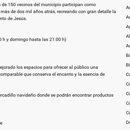
s de 150 vecinos del municipio participan como
A
 más de dos mil años atrás, recreando con gran detalle la
A
nto de Jesús.
Ag
A
00 h y domingo hasta las 21:00 h)
A
B
Bi
jorado los espacios para ofrecer al público una
comparable que conserva el encanto y la esencia de
C
C
C
ercadillo navideño donde se podrán encontrar productos
C
C
D
ce