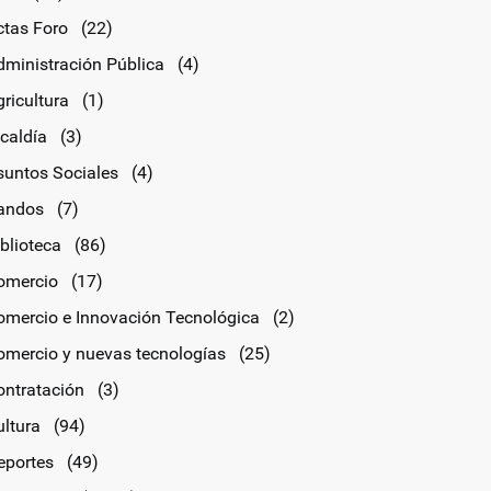
ctas Foro
(22)
dministración Pública
(4)
ricultura
(1)
lcaldía
(3)
suntos Sociales
(4)
andos
(7)
blioteca
(86)
omercio
(17)
omercio e Innovación Tecnológica
(2)
omercio y nuevas tecnologías
(25)
ontratación
(3)
ultura
(94)
eportes
(49)