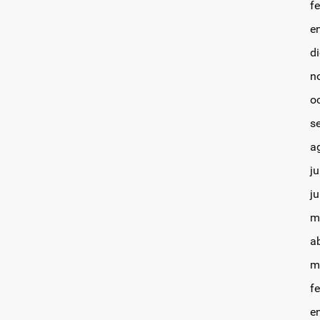
f
e
d
n
o
s
a
ju
j
m
a
m
f
e