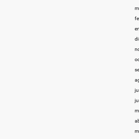
m
f
e
d
n
o
s
a
ju
j
m
a
m