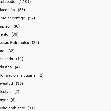
estacado
(1.109)
ducación
(56)
l Molar contigo
(22)
mpleo
(30)
vento
(30)
iestas Patronales
(20)
oro
(32)
acienda
(11)
dustria
(4)
nformación Tributaria
(2)
uventud
(35)
festyle
(2)
ayor
(6)
edio ambiente
(31)