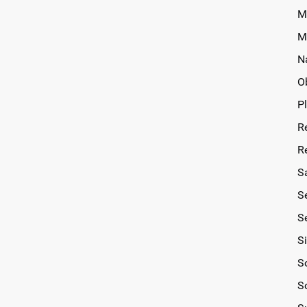
M
M
N
O
P
R
R
S
S
Se
S
So
S