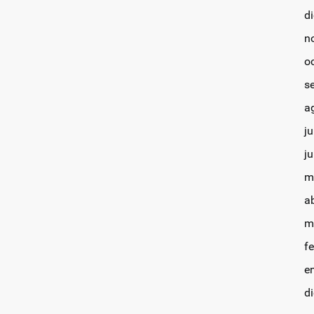
d
n
o
s
a
ju
j
m
a
m
f
e
d