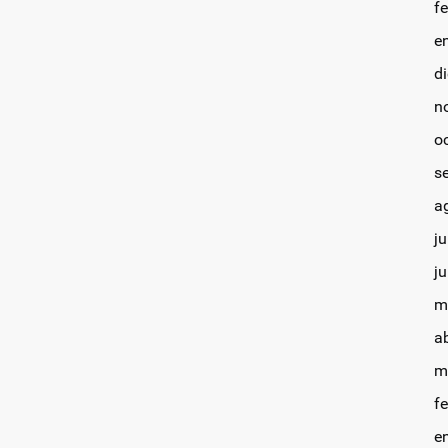
f
e
d
n
o
s
a
ju
j
m
a
m
f
e