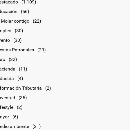
estacado
(1.109)
ducación
(56)
l Molar contigo
(22)
mpleo
(30)
vento
(30)
iestas Patronales
(20)
oro
(32)
acienda
(11)
dustria
(4)
nformación Tributaria
(2)
uventud
(35)
festyle
(2)
ayor
(6)
edio ambiente
(31)