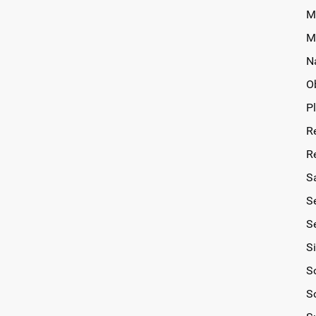
M
M
N
O
P
R
R
S
S
Se
S
So
S