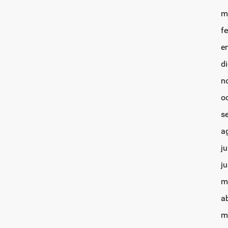
m
f
e
d
n
o
s
a
ju
j
m
a
m