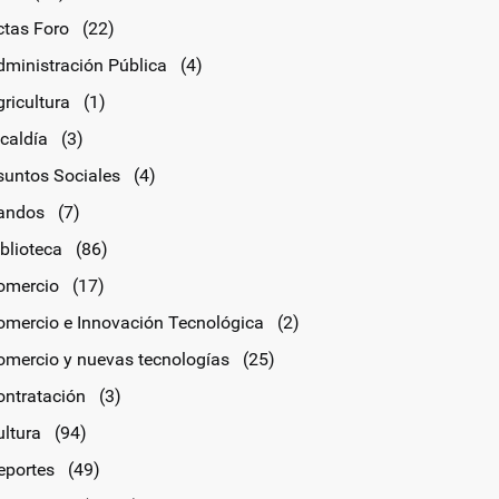
ctas Foro
(22)
dministración Pública
(4)
ricultura
(1)
lcaldía
(3)
suntos Sociales
(4)
andos
(7)
blioteca
(86)
omercio
(17)
omercio e Innovación Tecnológica
(2)
omercio y nuevas tecnologías
(25)
ontratación
(3)
ultura
(94)
eportes
(49)