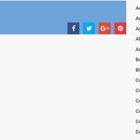
A
A
Ag
A
A
B
Bi
C
C
C
C
C
D