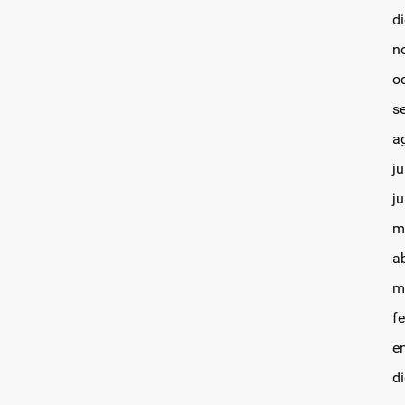
d
n
o
s
a
ju
j
m
a
m
f
e
d