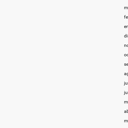
m
f
e
d
n
o
s
a
ju
j
m
a
m