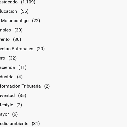
estacado
(1.109)
ducación
(56)
l Molar contigo
(22)
mpleo
(30)
vento
(30)
iestas Patronales
(20)
oro
(32)
acienda
(11)
dustria
(4)
nformación Tributaria
(2)
uventud
(35)
festyle
(2)
ayor
(6)
edio ambiente
(31)