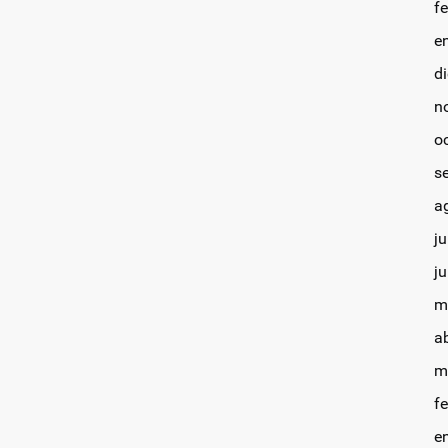
f
e
d
n
o
s
a
ju
j
m
a
m
f
e