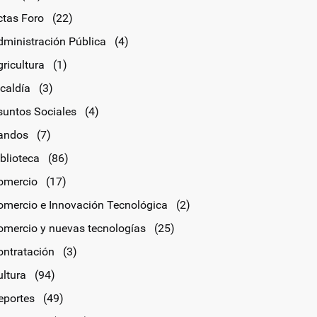
ctas Foro
(22)
dministración Pública
(4)
ricultura
(1)
lcaldía
(3)
suntos Sociales
(4)
andos
(7)
blioteca
(86)
omercio
(17)
omercio e Innovación Tecnológica
(2)
omercio y nuevas tecnologías
(25)
ontratación
(3)
ultura
(94)
eportes
(49)