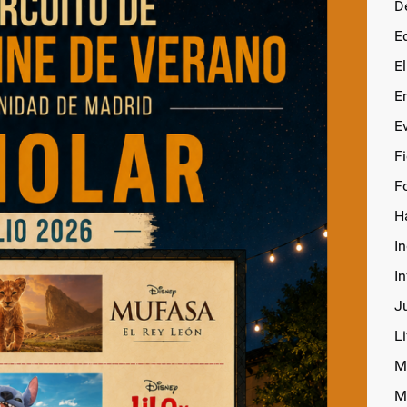
D
E
E
E
E
F
F
H
In
I
J
Li
M
M