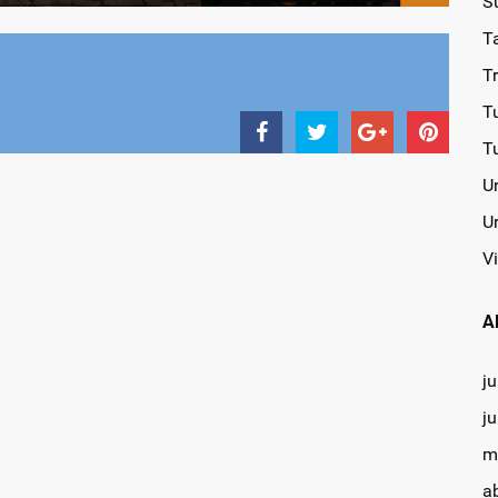
S
T
T
T
T
U
U
Vi
A
ju
j
m
a