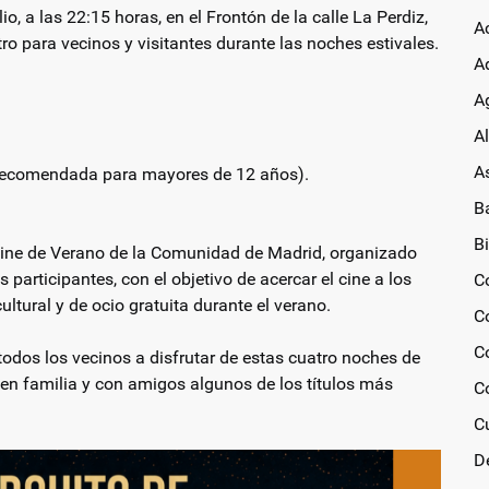
o, a las 22:15 horas, en el Frontón de la calle La Perdiz,
A
o para vecinos y visitantes durante las noches estivales.
A
Ag
A
A
 (recomendada para mayores de 12 años).
B
Bi
e Cine de Verano de la Comunidad de Madrid, organizado
articipantes, con el objetivo de acercar el cine a los
C
ltural y de ocio gratuita durante el verano.
C
C
dos los vecinos a disfrutar de estas cuatro noches de
r en familia y con amigos algunos de los títulos más
C
C
D