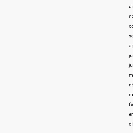
d
n
o
s
a
ju
j
m
a
m
f
e
d