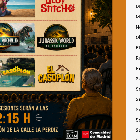
M
M
N
O
P
R
R
S
S
Se
S
So
S