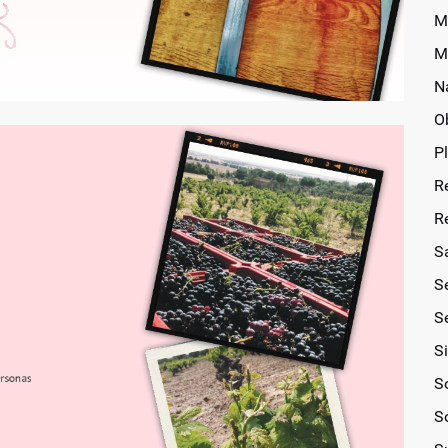
M
M
N
O
P
R
R
S
S
Se
S
So
S