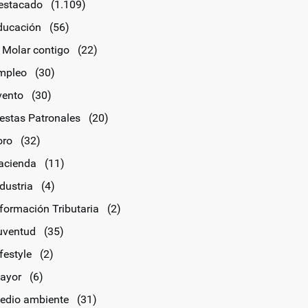
estacado
(1.109)
ducación
(56)
l Molar contigo
(22)
mpleo
(30)
vento
(30)
iestas Patronales
(20)
oro
(32)
acienda
(11)
dustria
(4)
nformación Tributaria
(2)
uventud
(35)
festyle
(2)
ayor
(6)
edio ambiente
(31)