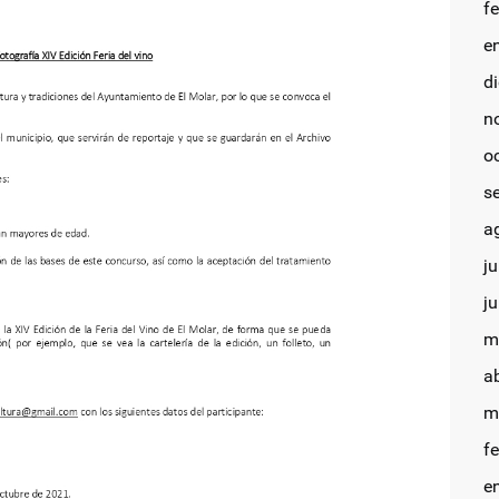
f
e
d
n
o
s
a
ju
j
m
a
m
f
e