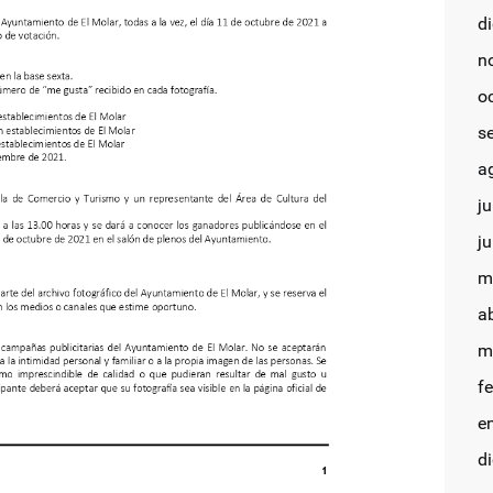
d
n
o
s
a
ju
j
m
a
m
f
e
d