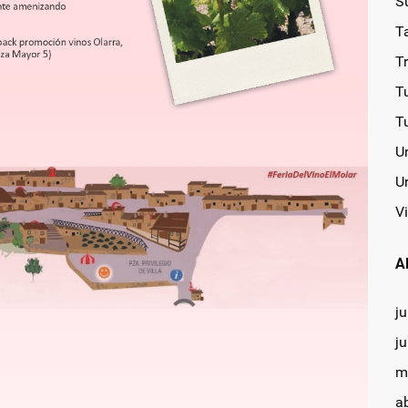
S
T
T
T
T
U
U
Vi
A
ju
j
m
a