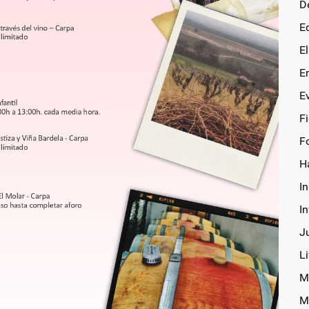
D
E
E
E
E
F
F
H
In
I
J
Li
M
M