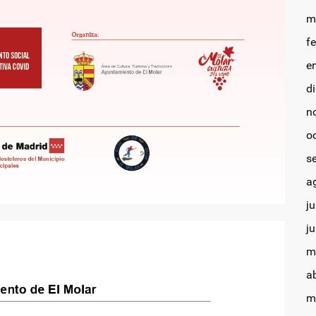
m
f
e
d
n
o
s
a
ju
j
m
a
m