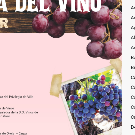
A
A
Ag
A
A
B
Bi
C
C
C
C
C
D