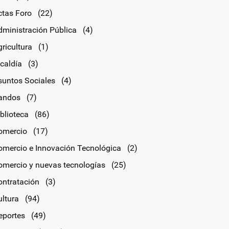
ctas Foro
(22)
dministración Pública
(4)
ricultura
(1)
lcaldía
(3)
suntos Sociales
(4)
andos
(7)
blioteca
(86)
omercio
(17)
omercio e Innovación Tecnológica
(2)
omercio y nuevas tecnologías
(25)
ontratación
(3)
ultura
(94)
eportes
(49)